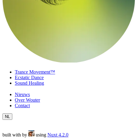
Trance Movement™
Ecstatic Dance
Sound Healing
Nieuws
Over Wouter
Contact
NL
built with
by
using
Nuxt 4.2.0