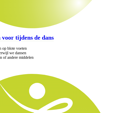
 voor tijdens de dans
n op blote voeten
terwijl we dansen
en of andere middelen