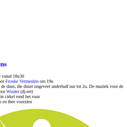
ens
e vanaf 18u30
oor
Frouke Vermeulen
om 19u
 de dans, die duurt ongeveer anderhalf uur tot 2u. De muziek voor de
door
Wouter
(dj-set)
n cirkel rond het vuur
ap en thee voorzien